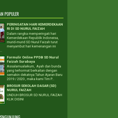
AN POPULER
PERINGATAN HARI KEMERDEKAAN
RI DI SD NURUL FAIZAH
Dalam rangka memperingati hari
Kemerdekaan Republik Indoneisa,
murid-murid SD Nurul Faizah turut
menyambut hari kemenangan ini
..
Formulir Online PPDB SD Nurul
Faizah Surabaya
Assalamualaikum, Ayah dan bunda
yang terhormat berkaitan dengan
semakin dekatnya Tahun Ajaran Baru
2019 / 2020 , maka kami Tim P...
BROSUR SEKOLAH DASAR (SD)
NURUL FAIZAH
UNDUH BROSUR SD NURUL FAIZAH
KLIK DISINI
PENGUNJUNG