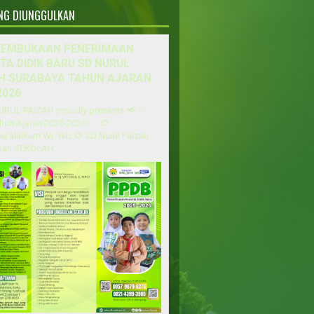
ANG DIUNGGULKAN
PEMBUKAAN PENERIMAAN
TA DIDIK BARU SD NURUL
H SURABAYA TAHUN AJARAN
2026
URUL FAIZAH proudly presents 📢 ✨
hun Ajaran 2025-2026✨ 🌻
u'alaikum Wr. Wb.🌻 SD Nurul Faizah
an SEKOLAH...