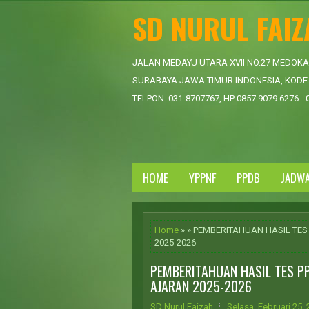
SD NURUL FAI
JALAN MEDAYU UTARA XVII NO.27 MEDOK
SURABAYA JAWA TIMUR INDONESIA, KODE 
TELPON: 031-8707767, HP:0857 9079 6276 - 
HOME
YPPNF
PPDB
JADW
Home
» » PEMBERITAHUAN HASIL TE
2025-2026
PEMBERITAHUAN HASIL TES P
AJARAN 2025-2026
SD Nurul Faizah
Selasa, Februari 25,