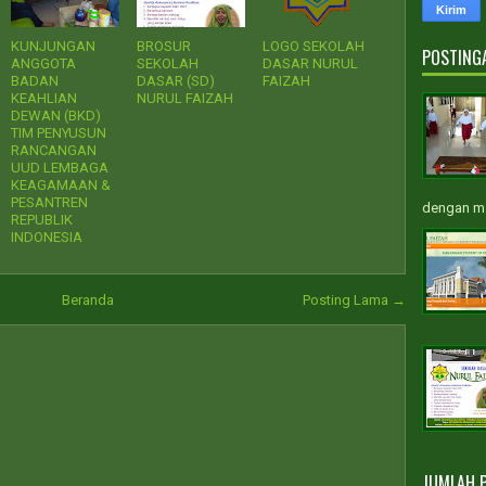
KUNJUNGAN
BROSUR
LOGO SEKOLAH
POSTING
ANGGOTA
SEKOLAH
DASAR NURUL
BADAN
DASAR (SD)
FAIZAH
KEAHLIAN
NURUL FAIZAH
DEWAN (BKD)
TIM PENYUSUN
RANCANGAN
UUD LEMBAGA
KEAGAMAAN &
PESANTREN
dengan m.
REPUBLIK
INDONESIA
Beranda
Posting Lama →
JUMLAH 