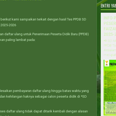
ENTRI Y
INFO 
 berikut kami sampaikan terkait dengan hasil Tes PPDB SD
PESER
 2025-2026
FAIZA
 daftar ulang untuk Penerimaan Peserta Didik Baru (PPDB)
2025-
kan paling lambat pada:
📢 SD N
PPDB Ta
Assalam
merupak
elesaikan pembayaran daftar ulang hingga batas waktu yang
 dan kehilangan haknya sebagai calon peserta didik di *SD
ses daftar ulang tidak dapat ditarik kembali dengan alasan