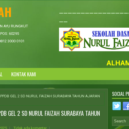
ZAH
________________
__
AN AYU RUNGKUT
POS: 60295
0812 3000 0101
ALHAMDU
AL
KONTAK KAMI
SOCIAL P
S PPDB GEL 2 SD NURUL FAIZAH SURABAYA TAHUN AJARAN
PDB GEL 2 SD NURUL FAIZAH SURABAYA TAHUN
 2025
Tidak ada komentar