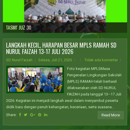
ASSESSMENT PTM
TASMI' JUZ 30
PRAMUKA
GROUP PENCAK SILAT
ANBK
VAKSINASI COVID19
LANGKAH KECIL, HARAPAN BESAR MPLS RAMAH SD
NURUL FAIZAH 13-17 JULI 2026
SD Nurul Faizah
Selasa, Juli 21, 2026
Tidak ada komentar
Foto kegiatan MPLSMasa
Pengenalan Lingkungan Sekolah
(MPLS) RAMAH telah berhasil
dilaksanakan oleh SD NURUL
FAIZAH pada tanggal 13–17 Juli
2026. Kegiatan ini menjadi langkah awal dalam menyambut peserta
didik baru dengan penuh kehangatan, keceriaan, serta suasana...
Share:
Read More