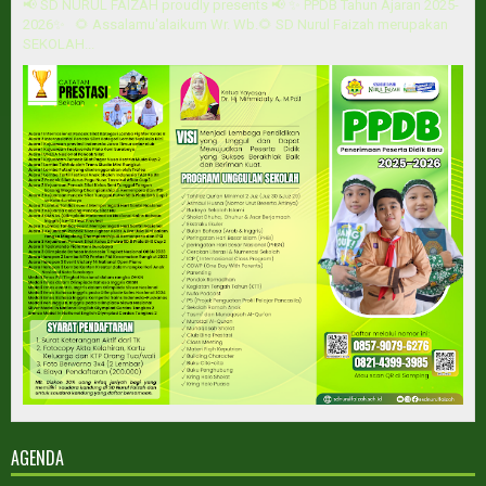
📢 SD NURUL FAIZAH proudly presents 📢 ✨ PPDB Tahun Ajaran 2025-
2026✨ 🌻 Assalamu'alaikum Wr. Wb.🌻 SD Nurul Faizah merupakan
SEKOLAH...
AGENDA