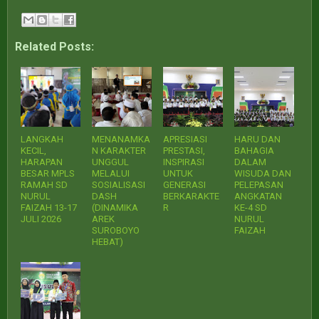
Related Posts:
LANGKAH
MENANAMKA
APRESIASI
HARU DAN
KECIL,
N KARAKTER
PRESTASI,
BAHAGIA
HARAPAN
UNGGUL
INSPIRASI
DALAM
BESAR MPLS
MELALUI
UNTUK
WISUDA DAN
RAMAH SD
SOSIALISASI
GENERASI
PELEPASAN
NURUL
DASH
BERKARAKTE
ANGKATAN
FAIZAH 13-17
(DINAMIKA
R
KE-4 SD
JULI 2026
AREK
NURUL
SUROBOYO
FAIZAH
HEBAT)