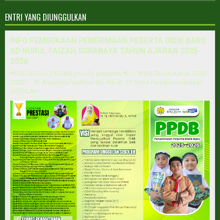
ENTRI YANG DIUNGGULKAN
INFO PEMBUKAAN PENERIMAAN PESERTA DIDIK BARU
SD NURUL FAIZAH SURABAYA TAHUN AJARAN 2025-
2026
📢 SD NURUL FAIZAH proudly presents 📢 ✨ PPDB Tahun Ajaran 2025-
2026✨ 🌻 Assalamu'alaikum Wr. Wb.🌻 SD Nurul Faizah merupakan
SEKOLAH...