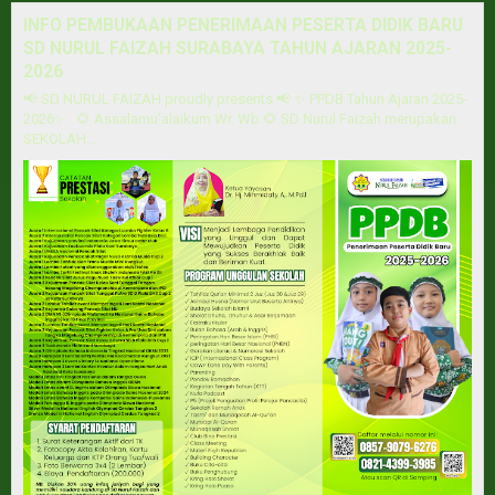
INFO PEMBUKAAN PENERIMAAN PESERTA DIDIK BARU
SD NURUL FAIZAH SURABAYA TAHUN AJARAN 2025-
2026
📢 SD NURUL FAIZAH proudly presents 📢 ✨ PPDB Tahun Ajaran 2025-
2026✨ 🌻 Assalamu'alaikum Wr. Wb.🌻 SD Nurul Faizah merupakan
SEKOLAH...