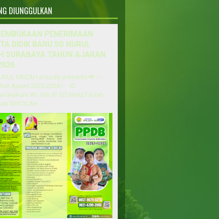
ANG DIUNGGULKAN
PEMBUKAAN PENERIMAAN
TA DIDIK BARU SD NURUL
H SURABAYA TAHUN AJARAN
2026
URUL FAIZAH proudly presents 📢 ✨
hun Ajaran 2025-2026✨ 🌻
u'alaikum Wr. Wb.🌻 SD Nurul Faizah
an SEKOLAH...