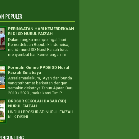
AN POPULER
PERINGATAN HARI KEMERDEKAAN
RI DI SD NURUL FAIZAH
Dalam rangka memperingati hari
Kemerdekaan Republik Indoneisa,
murid-murid SD Nurul Faizah turut
menyambut hari kemenangan ini
..
Formulir Online PPDB SD Nurul
Faizah Surabaya
Assalamualaikum, Ayah dan bunda
yang terhormat berkaitan dengan
semakin dekatnya Tahun Ajaran Baru
2019 / 2020 , maka kami Tim P...
BROSUR SEKOLAH DASAR (SD)
NURUL FAIZAH
UNDUH BROSUR SD NURUL FAIZAH
KLIK DISINI
PENGUNJUNG