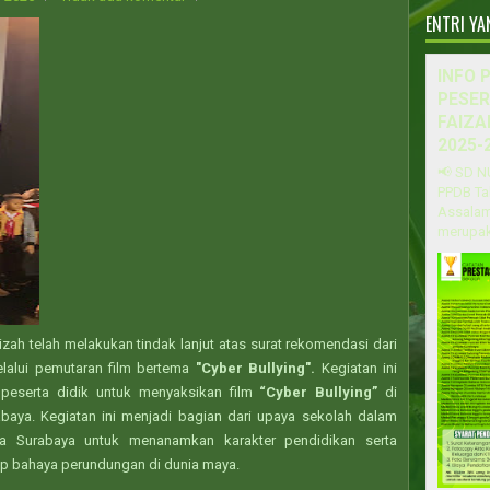
ENTRI Y
INFO 
PESER
FAIZA
2025-
📢 SD N
PPDB Ta
Assalam
merupak
zah telah melakukan tindak lanjut atas surat rekomendasi dari
elalui pemutaran film bertema
"Cyber
Bullying".
Kegiatan ini
peserta didik untuk menyaksikan film
“Cyber ​​​​Bullying”
di
baya. Kegiatan ini menjadi bagian dari upaya sekolah dalam
a Surabaya untuk menanamkan karakter pendidikan serta
p bahaya perundungan di dunia maya.