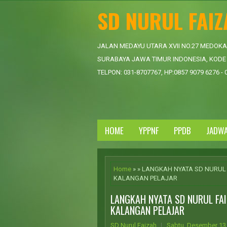
SD NURUL FAI
JALAN MEDAYU UTARA XVII NO.27 MEDOK
SURABAYA JAWA TIMUR INDONESIA, KODE 
TELPON: 031-8707767, HP:0857 9079 6276 - 
HOME
YPPNF
PPDB
JADW
Home
» » LANGKAH NYATA SD NURUL
KALANGAN PELAJAR
LANGKAH NYATA SD NURUL FA
KALANGAN PELAJAR
SD Nurul Faizah
Sabtu, Desember 13