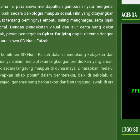
sama ini, para siswa mendapatkan gambaran nyata men
genai
AGENDA
, baik secara psikologis maupun sosial. Film yang ditayangkan
at tentang pentingnya empati, saling menghargai, serta bijak
tal. Dengan pendekatan visual dan alur cerita yang dekat
anak, pesan pencegahan
Cyber
Bullying
dapat diterima dengan
ara siswa SD Nurul Faizah.
n komitmen SD Nurul Faizah dalam mendukung kebijakan dan
susnya dalam menciptakan lingkungan pendidikan yang aman,
k secara langsung maupun di dunia maya. Diharapkan, melalui
apkan sikap positif dalam berinteraksi, baik di sekolah, di
enjadi generasi yang berkarakter dan bertanggung jawab di era
PP
PPD
LOGO SD 