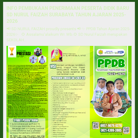
INFO PEMBUKAAN PENERIMAAN PESERTA DIDIK BARU
SD NURUL FAIZAH SURABAYA TAHUN AJARAN 2025-
2026
📢 SD NURUL FAIZAH proudly presents 📢 ✨ PPDB Tahun Ajaran 2025-
2026✨ 🌻 Assalamu'alaikum Wr. Wb.🌻 SD Nurul Faizah merupakan
SEKOLAH...