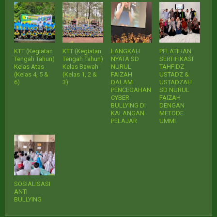
KTT (Kegiatan
KTT (Kegiatan
LANGKAH
PELATIHAN
Tengah Tahun)
Tengah Tahun)
NYATA SD
SERTIFIKASI
Kelas Atas
Kelas Bawah
NURUL
TAHFIDZ
(Kelas 4, 5 &
(Kelas 1, 2 &
FAIZAH
USTADZ &
6)
3)
DALAM
USTADZAH
PENCEGAHAN
SD NURUL
CYBER
FAIZAH
BULLYING DI
DENGAN
KALANGAN
METODE
PELAJAR
UMMI
SOSIALISASI
ANTI
BULLYING