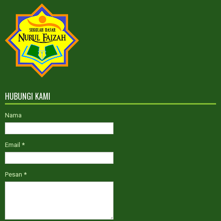
Sesudah Maret 2022
PPDB GELOMBANG III TAHUN
AJARAN 2022-2023
Kelas Reguler dan ICP
HUBUNGI KAMI
Nama
Email
*
Pesan
*