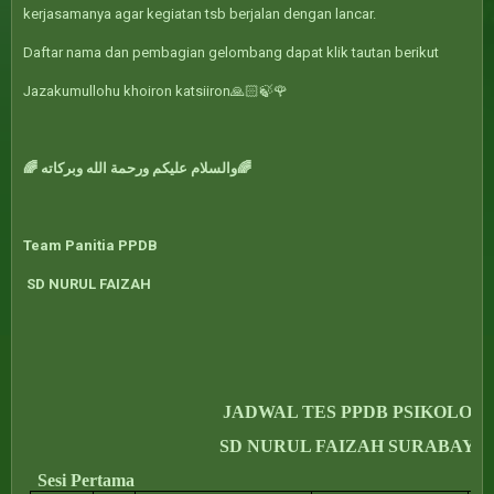
kerjasamanya agar kegiatan tsb berjalan dengan lancar.
Daftar nama dan pembagian gelombang dapat klik tautan berikut
Jazakumullohu khoiron katsiiron🙏🏻🍃🌹
🌈 والسلام عليكم ورحمة الله وبركاته🌈
Team Panitia PPDB
SD NURUL FAIZAH
JADWAL TES PPDB PSIKOLOG
SD NURUL FAIZAH SURABAYA
Sesi Pertama