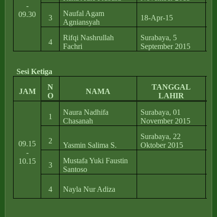
-
Naufal Agam
Ke
09.30
3
18-Apr-15
Agniansyah
Su
Rifqi Nashrullah
Surabaya, 5
4
Fachri
September 2015
Ru
Sesi Ketiga
N
TANGGAL
JAM
NAMA
O
LAHIR
Naura Nadhifa
Surabaya, 01
1
Chasanah
November 2015
Jl
Surabaya, 22
2
09.15
Yasmin Salima S.
Oktober 2015
Me
-
Mustafa Yuki Faustin
10.15
3
Santoso
Jl
Jl
4
Nayla Nur Adiza
1