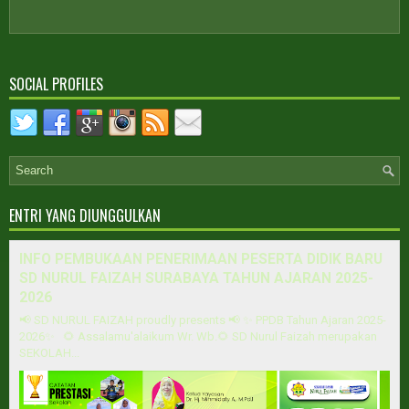
SOCIAL PROFILES
ENTRI YANG DIUNGGULKAN
INFO PEMBUKAAN PENERIMAAN PESERTA DIDIK BARU
SD NURUL FAIZAH SURABAYA TAHUN AJARAN 2025-
2026
📢 SD NURUL FAIZAH proudly presents 📢 ✨ PPDB Tahun Ajaran 2025-
2026✨ 🌻 Assalamu'alaikum Wr. Wb.🌻 SD Nurul Faizah merupakan
SEKOLAH...