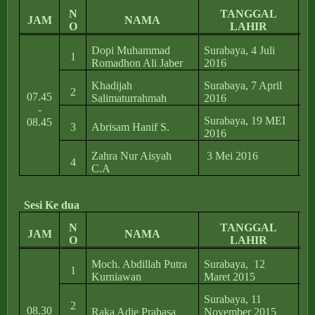
N
TANGGAL
JAM
NAMA
O
LAHIR
Dopi Muhammad
Surabaya, 4 Juli
1
Jl
Romadhon Ali Jaber
2016
Khadijah
Surabaya, 7 April
Jl
2
07.45
Salimaturrahmah
2016
Ga
-
Surabaya, 19 MEI
Me
08.45
3
Abrisam Hanif S.
2016
Su
Zahra Nur Aisyah
3 Mei 2016
4
C.A
Me
Sesi Ke dua
N
TANGGAL
JAM
NAMA
O
LAHIR
Moch. Abdillah Putra
Surabaya, 12
1
Jl
Kurniawan
Maret 2015
Surabaya, 11
2
Jl
08.30
Raka Adie Prabasa
November 2015