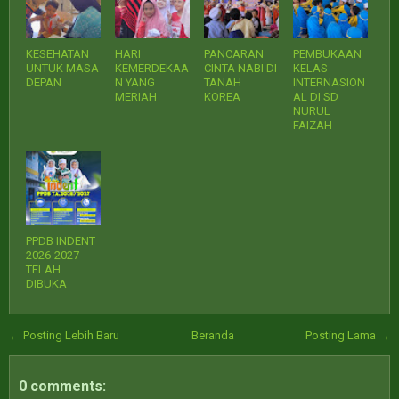
KESEHATAN
HARI
PANCARAN
PEMBUKAAN
UNTUK MASA
KEMERDEKAA
CINTA NABI DI
KELAS
DEPAN
N YANG
TANAH
INTERNASION
MERIAH
KOREA
AL DI SD
NURUL
FAIZAH
PPDB INDENT
2026-2027
TELAH
DIBUKA
← Posting Lebih Baru
Beranda
Posting Lama →
0 comments: