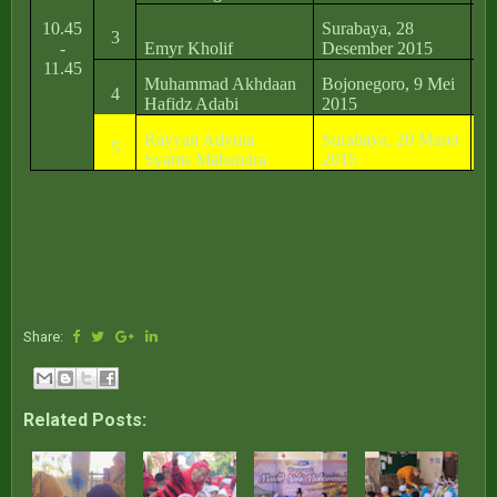
10.45
Surabaya, 28
Jl
3
-
Emyr Kholif
Desember 2015
3
11.45
Muhammad Akhdaan
Bojonegoro, 9 Mei
4
Hafidz Adabi
2015
Bu
Rayyan Adyuta
Surabaya, 20 Maret
Gr
5
Syams Mahendra
2015
Ma
Share:
Related Posts: