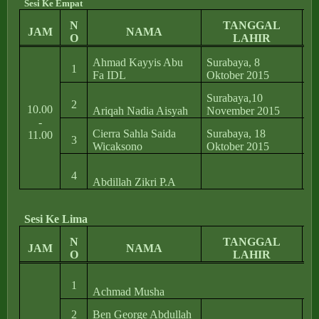
Sesi Ke Empat
N
TANGGAL
JAM
NAMA
O
LAHIR
Ahmad Kayyis Abu
Surabaya, 8
M
1
Fa IDL
Oktober 2015
1
Surabaya,10
Se
2
10.00
Ariqah Nadia Aisyah
November 2015
XI
-
Cierra Sahla Saida
Surabaya, 18
Jl
11.00
3
Wicaksono
Oktober 2015
4
Jl
4
Abdillah Zikri P.A
II
Sesi Ke Lima
N
TANGGAL
JAM
NAMA
O
LAHIR
Me
1
Achmad Musha
54
2
Ben George Abdullah
Me