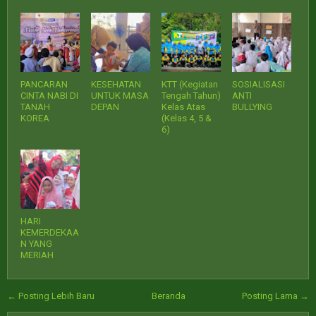
PANCARAN
KESEHATAN
KTT (Kegiatan
SOSIALISASI
CINTA NABI DI
UNTUK MASA
Tengah Tahun)
ANTI
TANAH
DEPAN
Kelas Atas
BULLYING
KOREA
(Kelas 4, 5 &
6)
HARI
KEMERDEKAA
N YANG
MERIAH
← Posting Lebih Baru
Beranda
Posting Lama →