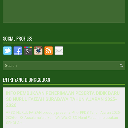
SOCIAL PROFILES
ENTRI YANG DIUNGGULKAN
INFO PEMBUKAAN PENERIMAAN PESERTA DIDIK BARU
SD NURUL FAIZAH SURABAYA TAHUN AJARAN 2025-
2026
📢 SD NURUL FAIZAH proudly presents 📢 ✨ PPDB Tahun Ajaran 2025-
2026✨ 🌻 Assalamu'alaikum Wr. Wb.🌻 SD Nurul Faizah merupakan
SEKOLAH...