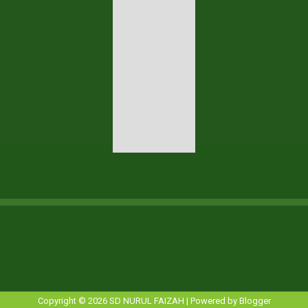
Copyright ©
2026
SD NURUL FAIZAH
| Powered by
Blogger