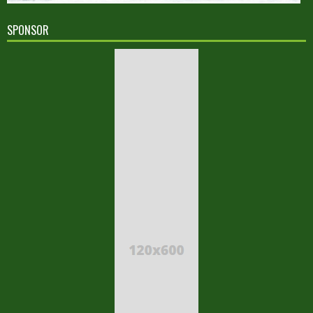
SPONSOR