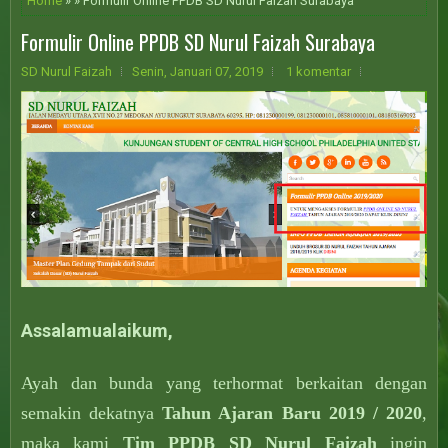
Home
» » Formulir Online PPDB SD Nurul Faizah Surabaya
Formulir Online PPDB SD Nurul Faizah Surabaya
SD Nurul Faizah
Senin, Januari 07, 2019
1 komentar
Assalamualaikum,
Ayah dan bunda yang terhormat berkaitan dengan
semakin dekatnya
Tahun Ajaran Baru 2019 / 2020
,
maka kami
Tim PPDB SD Nurul Faizah
ingin