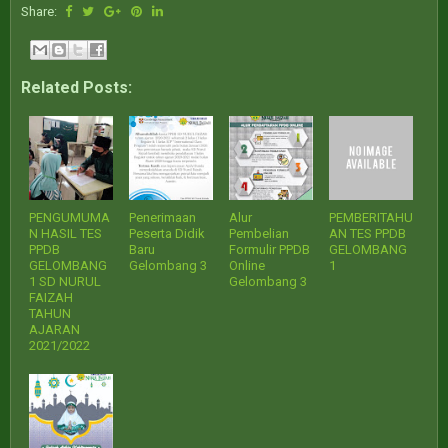
Share:
Related Posts:
PENGUMUMA
Penerimaan
Alur
PEMBERITAHU
N HASIL TES
Peserta Didik
Pembelian
AN TES PPDB
PPDB
Baru
Formulir PPDB
GELOMBANG
GELOMBANG
Gelombang 3
Online
1
1 SD NURUL
Gelombang 3
FAIZAH
TAHUN
AJARAN
2021/2022