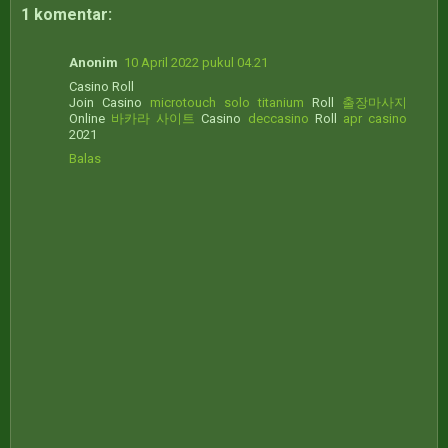
1 komentar:
Anonim
10 April 2022 pukul 04.21
Casino Roll
‎Join Casino
microtouch solo titanium
Roll
출장마사지
Online
바카라 사이트
Casino
deccasino
Roll
apr casino
2021
Balas