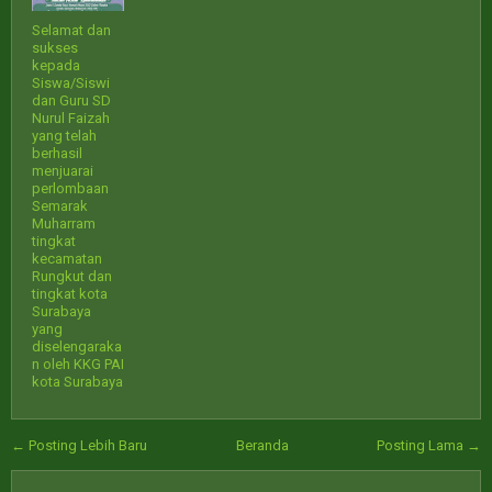
Selamat dan
sukses
kepada
Siswa/Siswi
dan Guru SD
Nurul Faizah
yang telah
berhasil
menjuarai
perlombaan
Semarak
Muharram
tingkat
kecamatan
Rungkut dan
tingkat kota
Surabaya
yang
diselengaraka
n oleh KKG PAI
kota Surabaya
← Posting Lebih Baru
Beranda
Posting Lama →