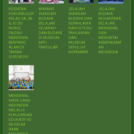
KEGIATAN
WAYANG
JELAJAH
JELAJAH
KOKURIKULER
WARISAN
WARISAN
BUDAYA
KELAS 3A, 3B
BUDAYA:
BUDAYA DAN
NUSANTARA:
& 3C SD
BELAJAR
KEPAHLAWA
BELAJAR,
NURUL
SEJARAH
NAN DI TUGU
MENGENAL
FAIZAH:
DAN BUDAYA
PAHLAWAN
DAN
MENGENAL
DI MUSEUM
DAN
MENCINTAI
BENTANG
MPU
MUSEUM
KEBERAGAM
ALAM DI
TANTULAR
SEPULUH
AN
TAMAN
NOPEMBER
INDONESIA
SUROBOYO
MENGENAL
MATA UANG
INDONESIA
MELALUI
KUNJUNGAN
EDUKATIF KE
MUSEUM
BANK
INDONESIA