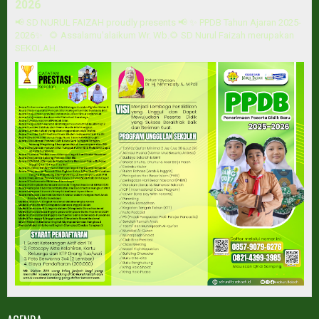
2026
📢 SD NURUL FAIZAH proudly presents 📢 ✨ PPDB Tahun Ajaran 2025-
2026✨ 🌻 Assalamu'alaikum Wr. Wb.🌻 SD Nurul Faizah merupakan
SEKOLAH...