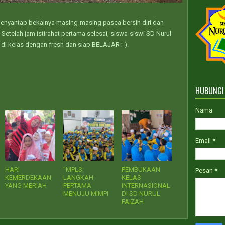
PPD
menyantap bekalnya masing-masing pasca bersih diri dan
telah jam istirahat pertama selesai, siswa-siswi SD Nurul
di kelas dengan fresh dan siap BELAJAR ;-).
HUBUNGI
Nama
Email
*
HARI
"MPLS:
PEMBUKAAN
Pesan
*
KEMERDEKAAN
LANGKAH
KELAS
YANG MERIAH
PERTAMA
INTERNASIONAL
MENUJU MIMPI
DI SD NURUL
FAIZAH