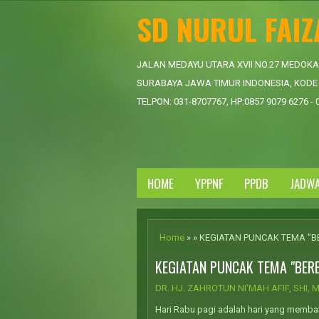
SD NURUL FAI
JALAN MEDAYU UTARA XVII NO.27 MEDOK
SURABAYA JAWA TIMUR INDONESIA, KODE 
TELPON: 031-8707767, HP:0857 9079 6276 - 
HOME
YPPNF
PPDB
JADW
Home
» » KEGIATAN PUNCAK TEMA "
KEGIATAN PUNCAK TEMA "BER
DR. HJ. ZAHROTUN NI'MAH AFIF, SHI, M
Hari Rabu pagi adalah hari yang membah