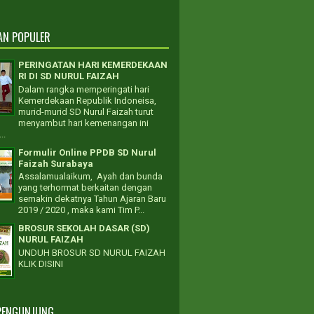
AN POPULER
PERINGATAN HARI KEMERDEKAAN
RI DI SD NURUL FAIZAH
Dalam rangka memperingati hari
Kemerdekaan Republik Indoneisa,
murid-murid SD Nurul Faizah turut
menyambut hari kemenangan ini
..
Formulir Online PPDB SD Nurul
Faizah Surabaya
Assalamualaikum, Ayah dan bunda
yang terhormat berkaitan dengan
semakin dekatnya Tahun Ajaran Baru
2019 / 2020 , maka kami Tim P...
BROSUR SEKOLAH DASAR (SD)
NURUL FAIZAH
UNDUH BROSUR SD NURUL FAIZAH
KLIK DISINI
PENGUNJUNG