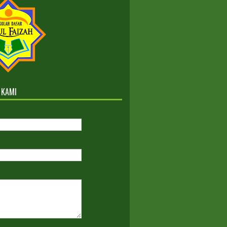
B GELOMBANG III TAHUN
AJARAN 2022-2023
Kelas Reguler dan ICP
 KAMI