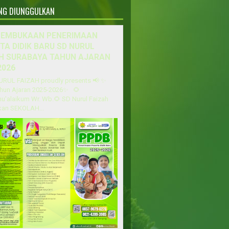
ANG DIUNGGULKAN
PEMBUKAAN PENERIMAAN
TA DIDIK BARU SD NURUL
H SURABAYA TAHUN AJARAN
2026
URUL FAIZAH proudly presents 📢 ✨
hun Ajaran 2025-2026✨ 🌻
u'alaikum Wr. Wb.🌻 SD Nurul Faizah
an SEKOLAH...