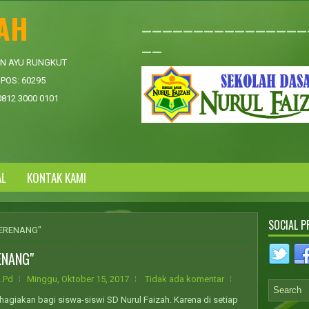
ZAH
________________
__
AN AYU RUNGKUT
POS: 60295
0812 3000 0101
AL
AL
KONTAK KAMI
SOCIAL P
BERENANG"
ENANG"
.Pd
Minggu, Oktober 15, 2017
Tidak ada komentar
agiakan bagi siswa-siswi SD Nurul Faizah. Karena di setiap