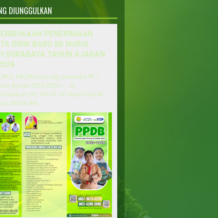
ANG DIUNGGULKAN
PEMBUKAAN PENERIMAAN
TA DIDIK BARU SD NURUL
H SURABAYA TAHUN AJARAN
2026
URUL FAIZAH proudly presents 📢 ✨
hun Ajaran 2025-2026✨ 🌻
u'alaikum Wr. Wb.🌻 SD Nurul Faizah
an SEKOLAH...