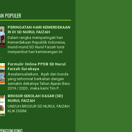
AN POPULER
PERINGATAN HARI KEMERDEKAAN
RI DI SD NURUL FAIZAH
Dalam rangka memperingati hari
Kemerdekaan Republik Indoneisa,
murid-murid SD Nurul Faizah turut
menyambut hari kemenangan ini
..
Formulir Online PPDB SD Nurul
Faizah Surabaya
Assalamualaikum, Ayah dan bunda
yang terhormat berkaitan dengan
semakin dekatnya Tahun Ajaran Baru
2019 / 2020 , maka kami Tim P...
BROSUR SEKOLAH DASAR (SD)
NURUL FAIZAH
UNDUH BROSUR SD NURUL FAIZAH
KLIK DISINI
PENGUNJUNG