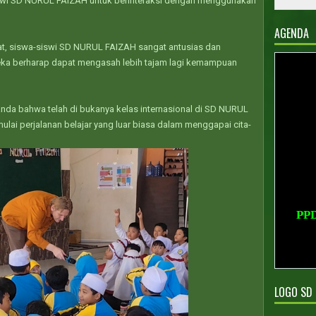
iswi SD NURUL FAIZAH untuk berinteraksi dengan menggunakan
AGENDA
at, siswa-siswi SD NURUL FAIZAH sangat antusias dan
ka berharap dapat mengasah lebih tajam lagi kemampuan
tanda bahwa telah di bukanya kelas internasional di SD NURUL
lai perjalanan belajar yang luar biasa dalam menggapai cita-
PP
PPD
LOGO SD 