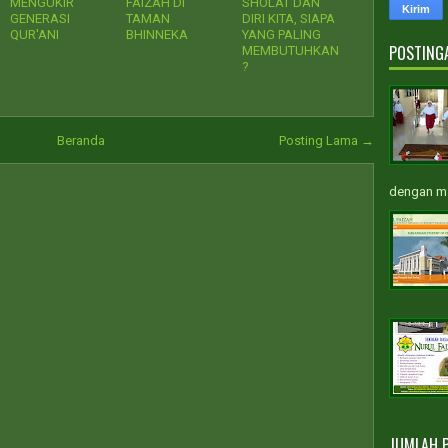
MENGUKIR
FAIZAH DI
SHOLAT DAN
GENERASI
TAMAN
DIRI KITA, SIAPA
QUR'ANI
BHINNEKA
YANG PALING
POSTING
MEMBUTUHKAN
?
Beranda
Posting Lama →
dengan m.
JUMLAH 