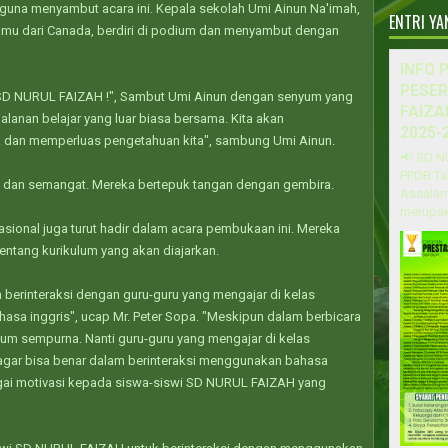
 guna menyambut acara ini. Kepala sekolah Umi Ainun Na'imah,
ENTRI Y
amu dari Canada, berdiri di podium dan menyambut dengan
INFO 
PESER
l SD NURUL FAIZAH !", Sambut Umi Ainun dengan senyum yang
FAIZA
rjalanan belajar yang luar biasa bersama. Kita akan
2025-
k dan memperluas pengetahuan kita", sambung Umi Ainun.
📢 SD N
PPDB Ta
 dan semangat. Mereka bertepuk tangan dengan gembira.
Assalam
merupak
asional juga turut hadir dalam acara pembukaan ini. Mereka
entang kurikulum yang akan diajarkan.
 berinteraksi dengan guru-guru yang mengajar di kelas
hasa inggris", ucap Mr. Peter Sopa. "Meskipun dalam berbicara
um sempurna. Nanti guru-guru yang mengajar di kelas
n agar bisa benar dalam berinteraksi menggunakan bahasa
agai motivasi kepada siswa-siswi SD NURUL FAIZAH yang