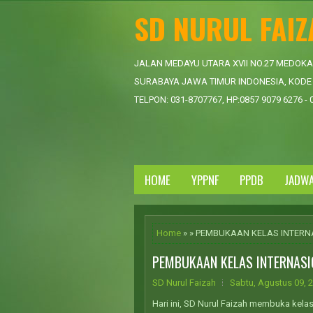
SD NURUL FAI
JALAN MEDAYU UTARA XVII NO.27 MEDOK
SURABAYA JAWA TIMUR INDONESIA, KODE 
TELPON: 031-8707767, HP:0857 9079 6276 - 
HOME
YPPNF
PPDB
JADW
Home
» » PEMBUKAAN KELAS INTERN
PEMBUKAAN KELAS INTERNASIO
SD Nurul Faizah
Sabtu, Agustus 09, 
Hari ini, SD Nurul Faizah membuka kelas