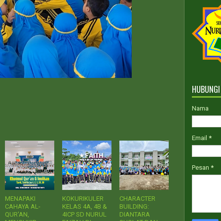
PPD
HUBUNGI
Nama
Email
*
Pesan
*
MENAPAKI
KOKURIKULER
CHARACTER
CAHAYA AL-
KELAS 4A, 4B &
BUILDING:
QUR'AN,
4ICP SD NURUL
DIANTARA