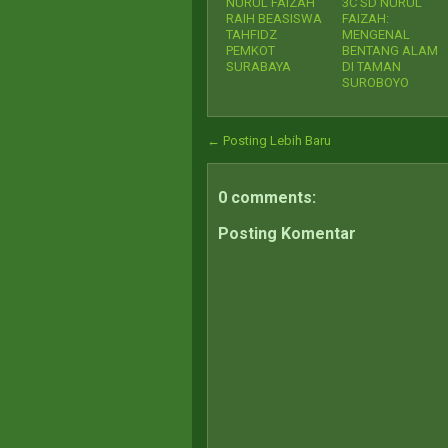
NURUL FAIZAH
3C SD NURUL
RAIH BEASISWA
FAIZAH:
TAHFIDZ
MENGENAL
PEMKOT
BENTANG ALAM
SURABAYA
DI TAMAN
SUROBOYO
← Posting Lebih Baru
0 comments:
Posting Komentar