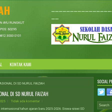
ZAH
________________
__
AN AYU RUNGKUT
POS: 60295
0812 3000 0101
AL
KONTAK KAMI
SOCIAL P
ASIONAL DI SD NURUL FAIZAH
NAL DI SD NURUL FAIZAH
2025
Tidak ada komentar
 internasional tahun ajaran baru 2025-2026. Siswa-siswi SD