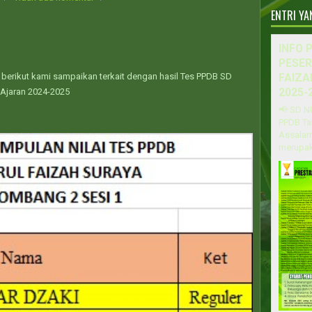
ENTRI Y
INFO 
PESER
 berikut kami sampaikan terkait dengan hasil Tes PPDB SD
FAIZA
 Ajaran 2024-2025
2025-
📢 SD N
PPDB Ta
Assalam
merupak