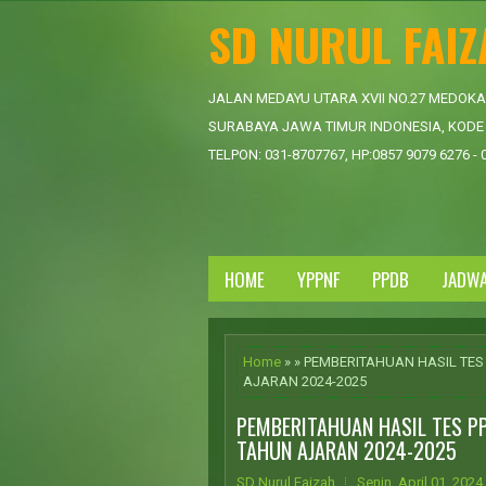
SD NURUL FAI
JALAN MEDAYU UTARA XVII NO.27 MEDOK
SURABAYA JAWA TIMUR INDONESIA, KODE 
TELPON: 031-8707767, HP:0857 9079 6276 - 
HOME
YPPNF
PPDB
JADW
Home
» » PEMBERITAHUAN HASIL TES
AJARAN 2024-2025
PEMBERITAHUAN HASIL TES PP
TAHUN AJARAN 2024-2025
SD Nurul Faizah
Senin, April 01, 2024