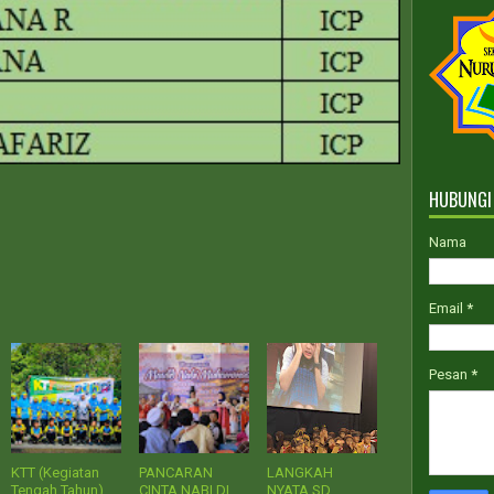
PPD
HUBUNGI
Nama
Email
*
Pesan
*
KTT (Kegiatan
PANCARAN
LANGKAH
Tengah Tahun)
CINTA NABI DI
NYATA SD