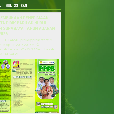
ANG DIUNGGULKAN
PEMBUKAAN PENERIMAAN
TA DIDIK BARU SD NURUL
H SURABAYA TAHUN AJARAN
2026
URUL FAIZAH proudly presents 📢 ✨
hun Ajaran 2025-2026✨ 🌻
u'alaikum Wr. Wb.🌻 SD Nurul Faizah
an SEKOLAH...