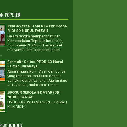
AN POPULER
PERINGATAN HARI KEMERDEKAAN
RI DI SD NURUL FAIZAH
Dalam rangka memperingati hari
Kemerdekaan Republik Indoneisa,
murid-murid SD Nurul Faizah turut
menyambut hari kemenangan ini
..
Formulir Online PPDB SD Nurul
Faizah Surabaya
Assalamualaikum, Ayah dan bunda
yang terhormat berkaitan dengan
semakin dekatnya Tahun Ajaran Baru
2019 / 2020 , maka kami Tim P...
BROSUR SEKOLAH DASAR (SD)
NURUL FAIZAH
UNDUH BROSUR SD NURUL FAIZAH
KLIK DISINI
PENGUNJUNG